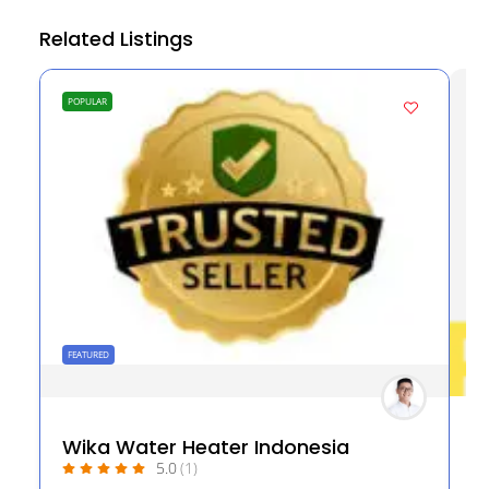
Related Listings
PO
POPULAR
FEATURED
P
Wika Water Heater Indonesia
5.0
(1)